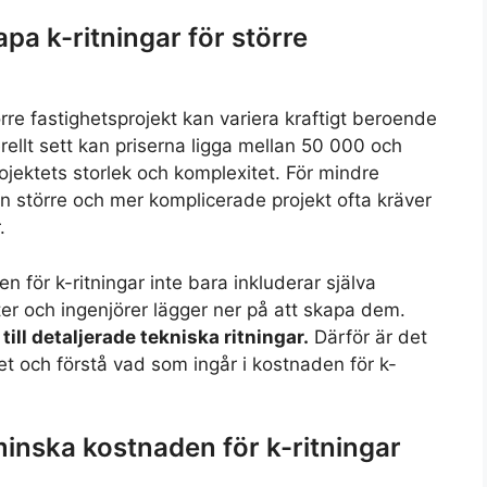
pa k-ritningar för större
örre fastighetsprojekt kan variera kraftigt beroende
ellt sett kan priserna ligga mellan 50 000 och
jektets storlek och komplexitet. För mindre
n större och mer komplicerade projekt ofta kräver
.
en för k-ritningar inte bara inkluderar själva
ter och ingenjörer lägger ner på att skapa dem.
 till detaljerade tekniska ritningar.
Därför är det
get och förstå vad som ingår i kostnaden för k-
 minska kostnaden för k-ritningar