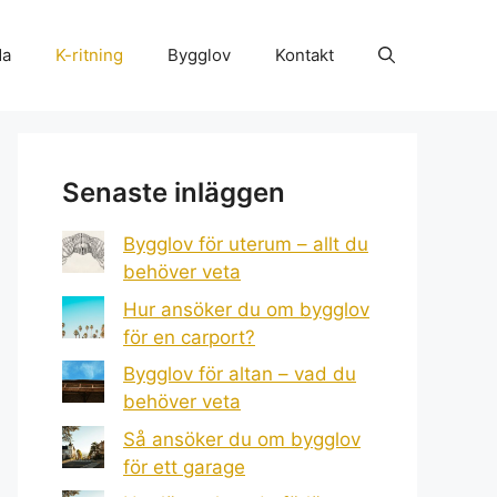
da
K-ritning
Bygglov
Kontakt
Senaste inläggen
Bygglov för uterum – allt du
behöver veta
Hur ansöker du om bygglov
för en carport?
Bygglov för altan – vad du
behöver veta
Så ansöker du om bygglov
för ett garage