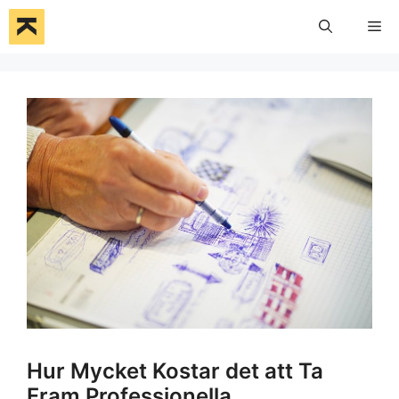
Hoppa
Me
till
innehåll
Hur Mycket Kostar det att Ta
Fram Professionella